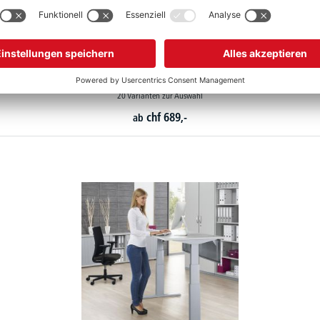
Höhenverstellbare Schreibtische BASIC PROFI MODUL
20 Varianten zur Auswahl
chf
689,-
ab