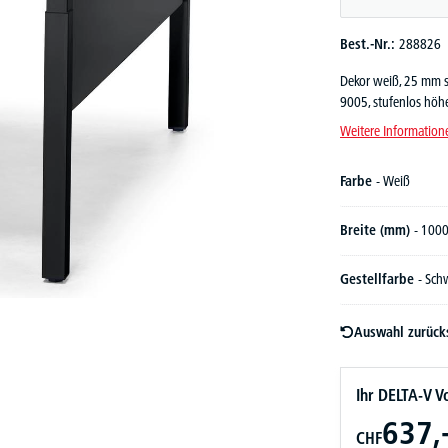
Best.-Nr.:
288826
Dekor weiß, 25 mm st
9005, stufenlos höh
Weitere Information
Farbe
- Weiß
Breite (mm)
- 100
Gestellfarbe
- Sch
Auswahl zurück
Ihr DELTA-V Vo
637,
CHF