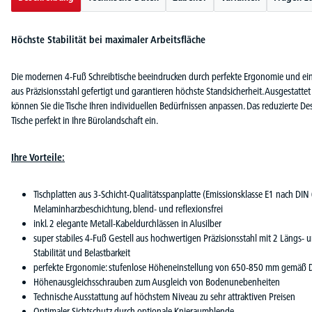
Höchste Stabilität bei maximaler Arbeitsfläche
Die modernen 4-Fuß Schreibtische beeindrucken durch perfekte Ergonomie und eine
aus Präzisionsstahl gefertigt und garantieren höchste Standsicherheit. Ausgestatt
können Sie die Tische Ihren individuellen Bedürfnissen anpassen. Das reduzierte Desi
Tische perfekt in Ihre Bürolandschaft ein.
Ihre Vorteile:
Tischplatten aus 3-Schicht-Qualitätsspanplatte (Emissionsklasse E1 nach DIN
Melaminharzbeschichtung, blend- und reflexionsfrei
inkl. 2 elegante Metall-Kabeldurchlässen in Alusilber
super stabiles 4-Fuß Gestell aus hochwertigen Präzisionsstahl mit 2 Längs- u
Stabilität und Belastbarkeit
perfekte Ergonomie: stufenlose Höheneinstellung von 650-850 mm gemäß 
Höhenausgleichsschrauben zum Ausgleich von Bodenunebenheiten
Technische Ausstattung auf höchstem Niveau zu sehr attraktiven Preisen
Optimaler Sichtschutz durch optionale Knieraumblende