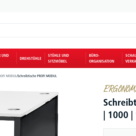
R UND
STÜHLE UND
BÜRO-
SCHA
DREHSTÜHLE
SITZMÖBEL
ORGANISATION
VERKA
ROFI MODUL
/
Schreibtische PROFI MODUL
ERGONOMIE
Schreib
| 1000 