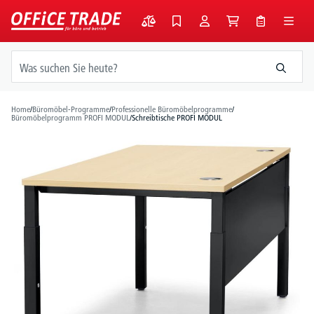
alt springen
Home
/
Büromöbel-Programme
/
Professionelle Büromöbelprogramme
/
Büromöbelprogramm PROFI MODUL
/
Schreibtische PROFI MODUL
Bildergalerie überspringen