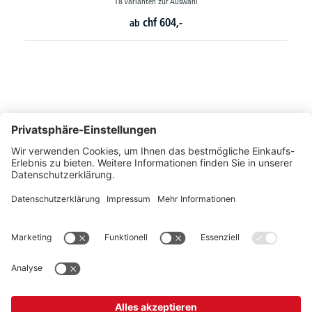
18 Varianten zur Auswahl
chf
604,-
ab
So erreichen Sie uns
Montags bis Freitags von 08:30 - 17:00 Uhr
+41 44 240 / 11 55
+41 44 240 / 11 57
info@office-trade.ch
Oder über unser
Kontaktformular
.
OFFICE TRADE
Unser Angebot richtet sich ausschließlich an Industrie, Handel, Gewerbe und
vergleichbare Institutionen.