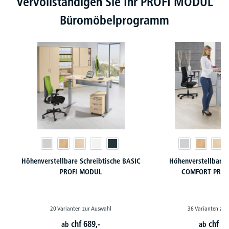
Vervollständigen Sie Ihr PROFI MODUL
Büromöbelprogramm
Höhenverstellbare Schreibtische BASIC
Höhenverstellbare 
PROFI MODUL
COMFORT PROF
20 Varianten zur Auswahl
36 Varianten zur
chf
689,-
chf
79
ab
ab