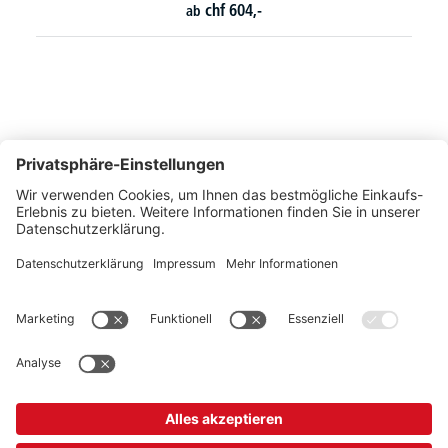
chf
604,-
ab
So erreichen Sie uns
Montags bis Freitags von 08:30 - 17:00 Uhr
+41 44 240 / 11 55
+41 44 240 / 11 57
info@office-trade.ch
Oder über unser
Kontaktformular
.
OFFICE TRADE
Unser Angebot richtet sich ausschließlich an Industrie, Handel, Gewerbe und
vergleichbare Institutionen.