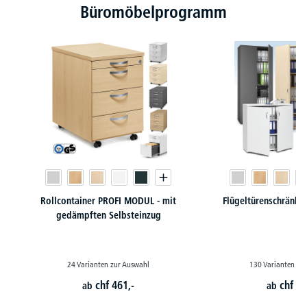
Büromöbelprogramm
Rollcontainer PROFI MODUL - mit
Flügeltürenschränk
gedämpften Selbsteinzug
24 Varianten zur Auswahl
130 Varianten zu
chf
461,-
chf
24
ab
ab