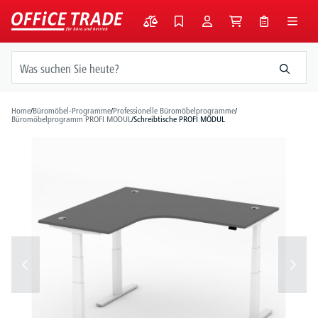
alt springen
Home
/
Büromöbel-Programme
/
Professionelle Büromöbelprogramme
/
Büromöbelprogramm PROFI MODUL
/
Schreibtische PROFI MODUL
Bildergalerie überspringen