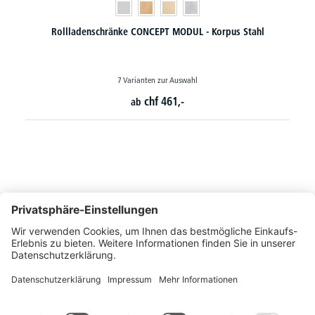
Rollladenschränke MULTI MODUL
36 Varianten zur Auswahl
chf
373,-
ab
So erreichen Sie uns
Montags bis Freitags von 08:30 - 17:00 Uhr
+41 44 240 / 11 55
+41 44 240 / 11 57
info@office-trade.ch
Oder über unser
Kontaktformular
.