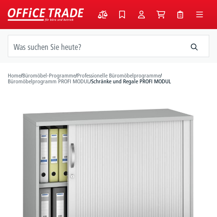
alt springen
Home
/
Büromöbel-Programme
/
Professionelle Büromöbelprogramme
/
Büromöbelprogramm PROFI MODUL
/
Schränke und Regale PROFI MODUL
Bildergalerie überspringen