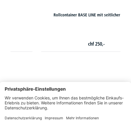
Rollcontainer BASE LINE mit seitlicher Griffleiste
chf
250,-
So erreichen Sie uns
Montags bis Freitags von 08:30 - 17:00 Uhr
+41 44 240 / 11 55
+41 44 240 / 11 57
info@office-trade.ch
Oder über unser
Kontaktformular
.