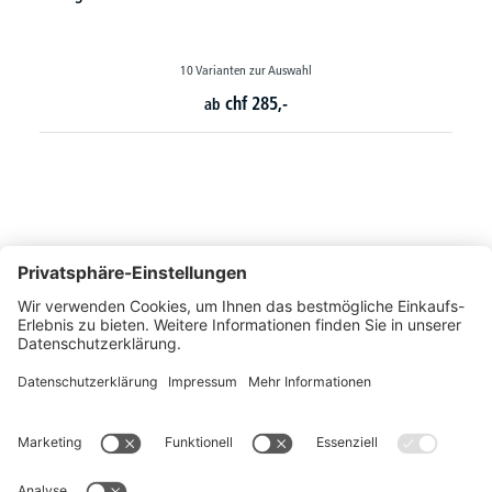
10 Varianten zur Auswahl
chf
285,-
ab
So erreichen Sie uns
Montags bis Freitags von 08:30 - 17:00 Uhr
+41 44 240 / 11 55
+41 44 240 / 11 57
info@office-trade.ch
Oder über unser
Kontaktformular
.
OFFICE TRADE