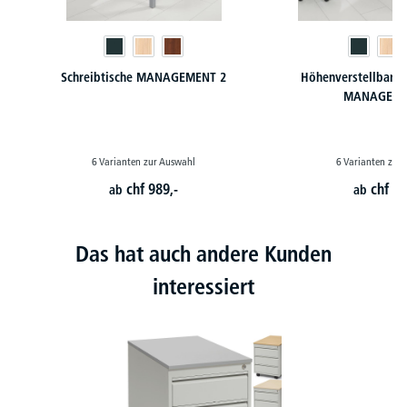
Schreibtische MANAGEMENT 2
Höhenverstellbare 
MANAGEME
6 Varianten zur Auswahl
6 Varianten zur
chf
989,-
chf
88
ab
ab
Das hat auch andere Kunden
interessiert