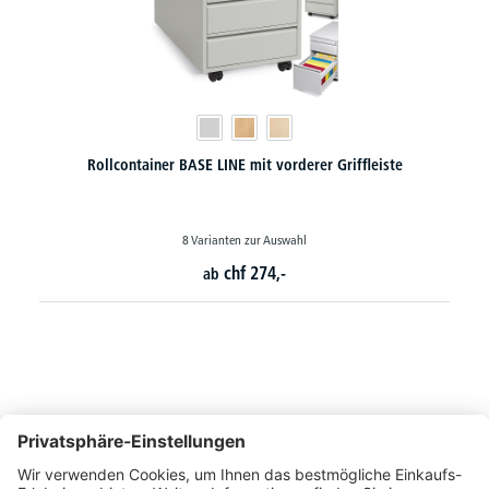
ffleiste
Rollcontainer BASE LINE mit seitlicher Griffleist
chf
250,-
So erreichen Sie uns
Montags bis Freitags von 08:30 - 17:00 Uhr
+41 44 240 / 11 55