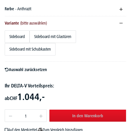
Farbe
- Anthrazit
Variante
(bitte auswählen)
Sideboard
Sideboard mit Glastüren
Sideboard mit Schubkasten
Auswahl zurücksetzen
Ihr DELTA-V Vorteilspreis:
1.044,-
ab
CHF
In den Warenkorb
Zum Vergleich hinzufügen
Auf den Merkzettel