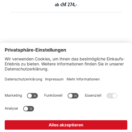
chf
250,-
So erreichen Sie uns
Montags bis Freitags von 08:30 - 17:00 Uhr
+41 44 240 / 11 55
+41 44 240 / 11 57
info@office-trade.ch
Oder über unser
Kontaktformular
.
OFFICE TRADE
Unser Angebot richtet sich ausschließlich an Industrie, Handel, Gewerbe und
vergleichbare Institutionen.