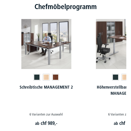
Chefmöbelprogramm
Schreibtische MANAGEMENT 2
Höhenverstellbare 
MANAGEME
6 Varianten zur Auswahl
6 Varianten zur
chf
989,-
chf
88
ab
ab