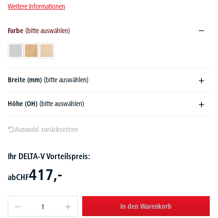
Weitere Informationen
Farbe
(bitte auswählen)
Lichtgrau
Buchedekor
Ahorndekor
Breite (mm)
(bitte auswählen)
Höhe (OH)
(bitte auswählen)
Auswahl zurücksetzen
Ihr DELTA-V Vorteilspreis:
417,-
ab
CHF
In den Warenkorb