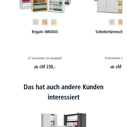
Regale iMODUL
Schiebetürenschr
27 Varianten zur Auswahl
9 Varianten zur
chf
230,-
chf
41
ab
ab
Das hat auch andere Kunden
interessiert