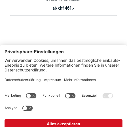
chf
604,-
ab
So erreichen Sie uns
Montags bis Freitags von 08:30 - 17:00 Uhr
+41 44 240 / 11 55
+41 44 240 / 11 57
info@office-trade.ch
Oder über unser
Kontaktformular
.
OFFICE TRADE
Unser Angebot richtet sich ausschließlich an Industrie, Handel, Gewerbe und
vergleichbare Institutionen.