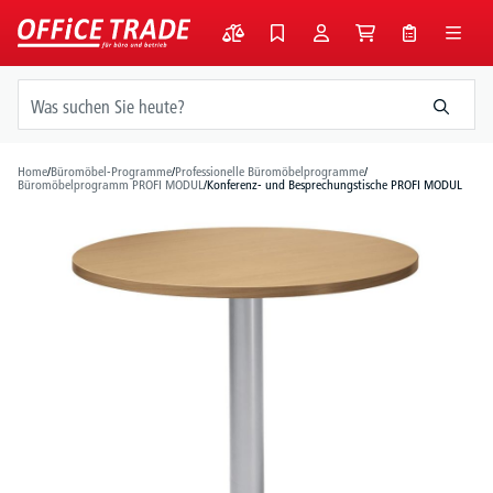
alt springen
Home
/
Büromöbel-Programme
/
Professionelle Büromöbelprogramme
/
Büromöbelprogramm PROFI MODUL
/
Konferenz- und Besprechungstische PROFI MODUL
Bildergalerie überspringen