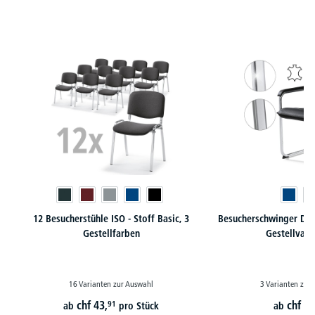
Produktgalerie überspringen
12 Besucherstühle ISO - Stoff Basic, 3
Besucherschwinger DELT
Gestellfarben
Gestellvari
16 Varianten zur Auswahl
3 Varianten zur
chf
43,
chf
17
91
ab
pro Stück
ab