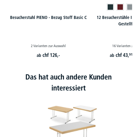
Besucherstuhl PIENO - Bezug Stoff Basic C
12 Besucherstühle ISO 
Gestellfa
2 Varianten zur Auswahl
16 Varianten zur
chf
126,-
chf
43,
91
ab
ab
p
Das hat auch andere Kunden
interessiert