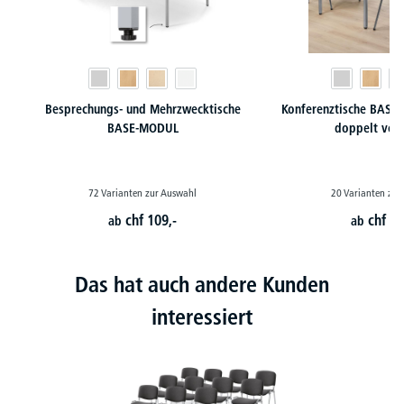
Besprechungs- und Mehrzwecktische
Konferenztische BASE-
BASE-MODUL
doppelt ver
72 Varianten zur Auswahl
20 Varianten zur
chf
109,-
chf
16
ab
ab
Das hat auch andere Kunden
interessiert