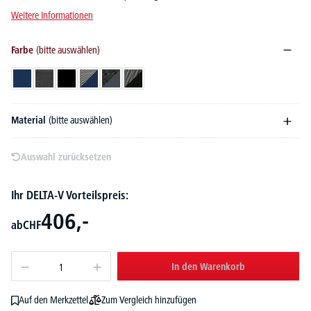
Weitere Informationen
Farbe
(bitte auswählen)
Dunkelblau
Dunkelgrau
Schwarz
Schwarz/Dunkelblau
Schwarz/Dunkelgrau
Schwarz/Schwarz
Material
(bitte auswählen)
Auswahl zurücksetzen
Ihr DELTA-V Vorteilspreis:
406,-
ab
CHF
In den Warenkorb
Zum Vergleich hinzufügen
Auf den Merkzettel