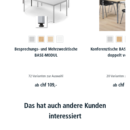
Besprechungs- und Mehrzwecktische
Konferenztische BASE-
BASE-MODUL
doppelt ver
72 Varianten zur Auswahl
20 Varianten zur
chf
109,-
chf
16
ab
ab
Das hat auch andere Kunden
interessiert