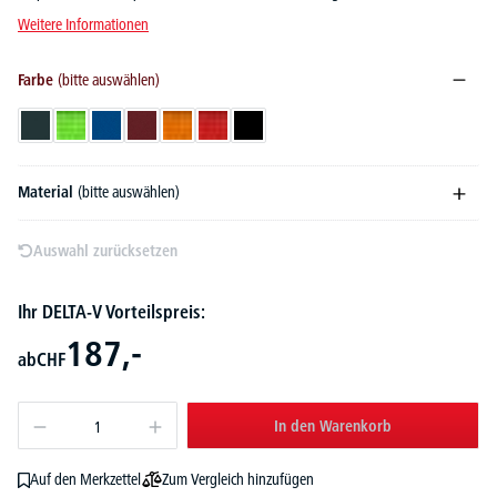
Weitere Informationen
Farbe
(bitte auswählen)
Anthrazit
Apfelgrün
Blau
Bordeaux
Orange
Rot
Schwarz
Material
(bitte auswählen)
Auswahl zurücksetzen
Ihr DELTA-V Vorteilspreis:
187,-
ab
CHF
In den Warenkorb
Zum Vergleich hinzufügen
Auf den Merkzettel