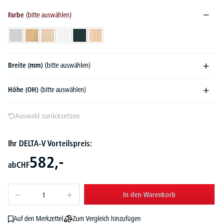
Farbe
(bitte auswählen)
Lichtgrau
Buchedekor
Ahorndekor
Weiß
Anthrazit
Eiche hell
Breite (mm)
(bitte auswählen)
Höhe (OH)
(bitte auswählen)
Auswahl zurücksetzen
Ihr DELTA-V Vorteilspreis:
582,-
ab
CHF
In den Warenkorb
Zum Vergleich hinzufügen
Auf den Merkzettel