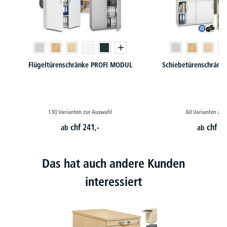
Flügeltürenschränke PROFI MODUL
Schiebetürenschränk
130 Varianten zur Auswahl
60 Varianten zur
chf
241,-
chf
28
ab
ab
Das hat auch andere Kunden
interessiert