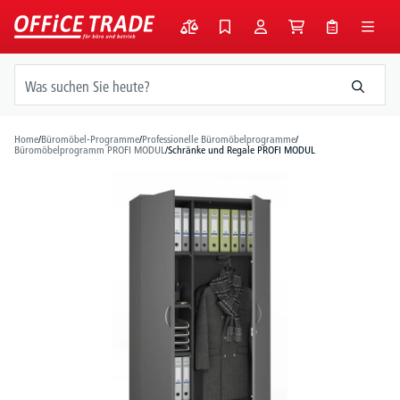
alt springen
Home
/
Büromöbel-Programme
/
Professionelle Büromöbelprogramme
/
Büromöbelprogramm PROFI MODUL
/
Schränke und Regale PROFI MODUL
Bildergalerie überspringen