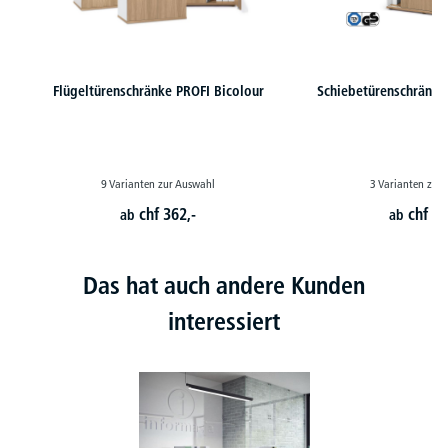
Flügeltürenschränke PROFI Bicolour
Schiebetürenschränke
9 Varianten zur Auswahl
3 Varianten zur
chf
362,-
chf
41
ab
ab
Das hat auch andere Kunden
interessiert