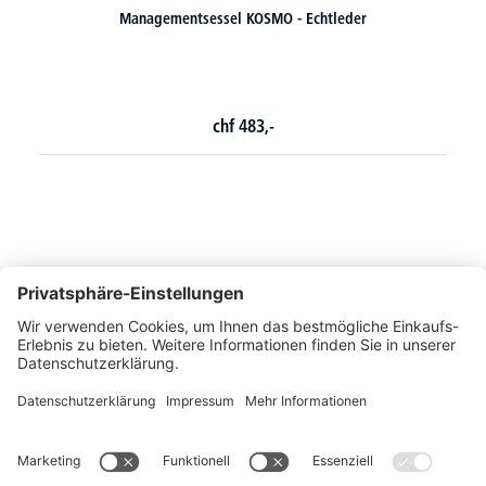
er
Chefsessel DELTA-FORMULA - Wipp-Mechanik
3 Varianten zur Auswahl
chf
330,-
ab
So erreichen Sie uns
Montags bis Freitags von 08:30 - 17:00 Uhr
+41 44 240 / 11 55
+41 44 240 / 11 57
info@office-trade.ch
Oder über unser
Kontaktformular
.
OFFICE TRADE