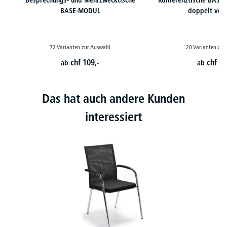
BASE-MODUL
doppelt ver
72 Varianten zur Auswahl
20 Varianten zur
chf
109,-
chf
16
ab
ab
Das hat auch andere Kunden
interessiert