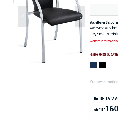
Stapelbarer Besucher
wahlweise alusilber.
pflegeleicht, abwisch
Weitere Information
Farbe
(bitte auswäh
Dunkelblau
Schwarz
Auswahl zurück
Ihr DELTA-V Vo
160
ab
CHF