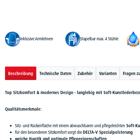
inklusive Armlehnen
Stapelbar max. 4 Stühle
Beschreibung
Technische Daten
Zubehör
Varianten
Fragen z
Top Sitzkomfort & modernes Design - langlebig mit Soft-Kunstlederbez
Qualitätsmerkmale:
Sitz- und Rückenfläche mit einem abwaschbaren und pflegeleichten
Soft-Ku
für den besonderen Sitzkomfort sorgt die
DELTA-V Spezialpolsterung
weiche Haptik und optimale Pflegeeigenschaften