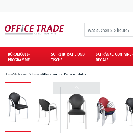
springen
Zur Hauptnavigation springen
BÜROMÖBEL-
SCHREIBTISCHE UND
SCHRÄNKE, CONTAINE
PROGRAMME
TISCHE
REGALE
Home
/
Stühle und Sitzmöbel
/
Besucher- und Konferenzstühle
Bildergalerie überspringen