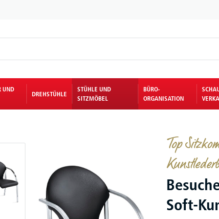
R UND
STÜHLE UND
BÜRO-
SCHA
DREHSTÜHLE
SITZMÖBEL
ORGANISATION
VERKA
Top Sitzkom
Kunstleder
Besuche
Soft-Ku