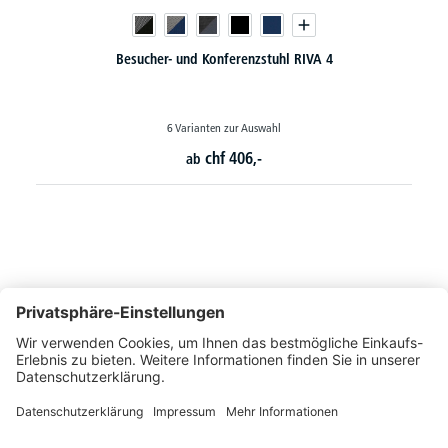
Besucher- und Konferenzstuhl RIVA 4
6 Varianten zur Auswahl
chf
406,-
ab
So erreichen Sie uns
Montags bis Freitags von 08:30 - 17:00 Uhr
+41 44 240 / 11 55
+41 44 240 / 11 57
info@office-trade.ch
Oder über unser
Kontaktformular
.