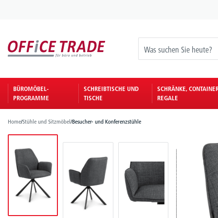
springen
Zur Hauptnavigation springen
BÜROMÖBEL-
SCHREIBTISCHE UND
SCHRÄNKE, CONTAINE
PROGRAMME
TISCHE
REGALE
Home
/
Stühle und Sitzmöbel
/
Besucher- und Konferenzstühle
Bildergalerie überspringen