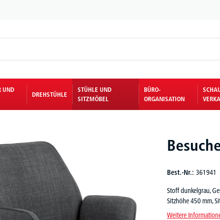
R UND
STÜHLE UND
BÜRO-
SCHA
DREHSTÜHLE
SITZMÖBEL
ORGANISATION
VERKA
Besuche
Best.-Nr.:
361941
Stoff dunkelgrau, G
Sitzhöhe 450 mm, Si
Weitere Information