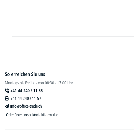
 Varianten zur Auswahl
chf
406,-
ab
So erreichen Sie uns
Montags bis Freitags von 08:30 - 17:00 Uhr
+41 44 240 / 11 55
+41 44 240 / 11 57
info@office-trade.ch
Oder über unser
Kontaktformular
.