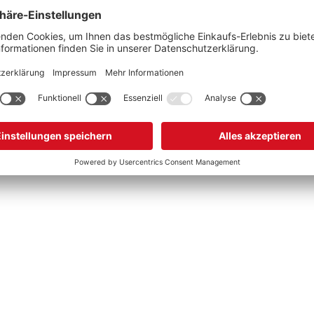
ückenlehne sorgt für eine gesunde Sitzhaltung - ein
ühl