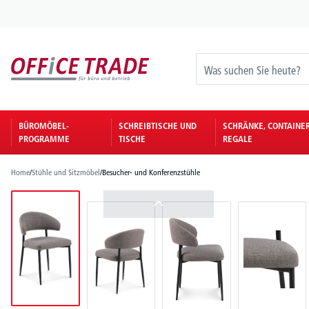
springen
Zur Hauptnavigation springen
BÜROMÖBEL-
SCHREIBTISCHE UND
SCHRÄNKE, CONTAINE
PROGRAMME
TISCHE
REGALE
Home
/
Stühle und Sitzmöbel
/
Besucher- und Konferenzstühle
Bildergalerie überspringen