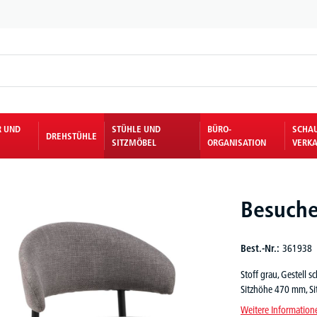
R UND
STÜHLE UND
BÜRO-
SCHA
DREHSTÜHLE
SITZMÖBEL
ORGANISATION
VERKA
Besuche
Best.-Nr.:
361938
Stoff grau, Gestell
Sitzhöhe 470 mm, Si
Weitere Information