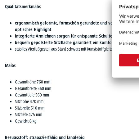
Qualitätsmerkmale:
ergonomisch geformte, formschön gerundete und vollgepolsterte R
optisches Highlight
integrierte Armlehnen sorgen für entspannte Schultern
bequem gepolsterte Sitzfläche garantiert ein komfortables Sitzgef
stabiles Vierfußgestell aus Stahl, schwarz mit Kunststoffgleitern
Maße:
Gesamthöhe 760 mm
Gesamtbreite 560 mm
Gesamttiefe 560 mm
Sitzhöhe 470 mm
Sitzbreite 510 mm
Sitztiefe 475 mm
Gewicht 6 kg
Bezugsstoff: strapazierfähig und langlebig