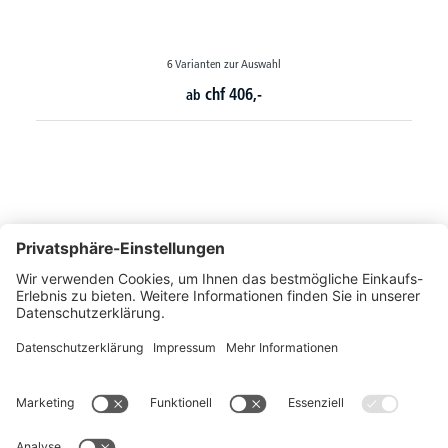
4 Varianten zur Auswahl
chf
110,-
ab
So erreichen Sie uns
Montags bis Freitags von 08:30 - 17:00 Uhr
+41 44 240 / 11 55
+41 44 240 / 11 57
info@office-trade.ch
Oder über unser
Kontaktformular
.
OFFICE TRADE