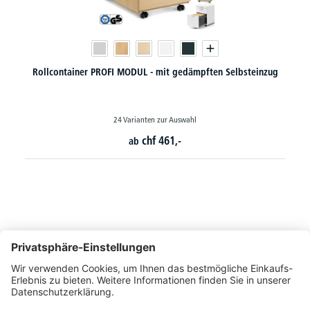
bsteinzug
Standcontainer PROFI MODUL - mit gedämpftem Selbstei
18 Varianten zur Auswahl
chf
604,-
ab
So erreichen Sie uns
Montags bis Freitags von 08:30 - 17:00 Uhr
+41 44 240 / 11 55
+41 44 240 / 11 57