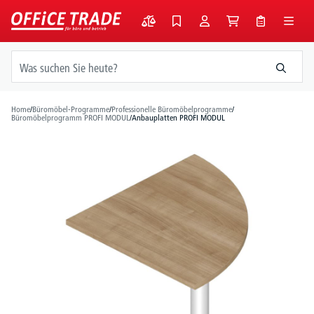
alt springen
Home
/
Büromöbel-Programme
/
Professionelle Büromöbelprogramme
/
Büromöbelprogramm PROFI MODUL
/
Anbauplatten PROFI MODUL
Bildergalerie überspringen