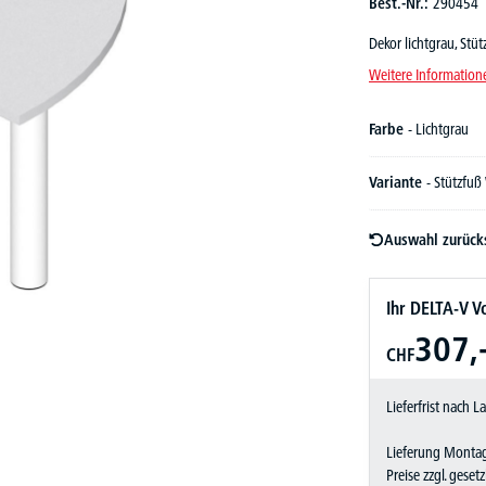
Best.-Nr.:
290454
Dekor lichtgrau, Stü
Weitere Information
Farbe
- Lichtgrau
Variante
- Stützfuß
Auswahl zurück
Ihr DELTA-V Vo
307,
CHF
Lieferfrist nach 
Lieferung Montag
Preise zzgl. geset