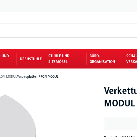
R UND
STÜHLE UND
BÜRO-
SCHA
DREHSTÜHLE
SITZMÖBEL
ORGANISATION
VERKA
ROFI MODUL
/
Anbauplatten PROFI MODUL
Verkett
MODUL |