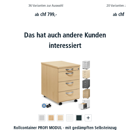
36 Varianten zur Auswahl
20 Varianten zur
chf
799,-
chf
68
ab
ab
Das hat auch andere Kunden
interessiert
dämpften Selbsteinzug
Standcontainer PROFI MODUL - mit gedämpft