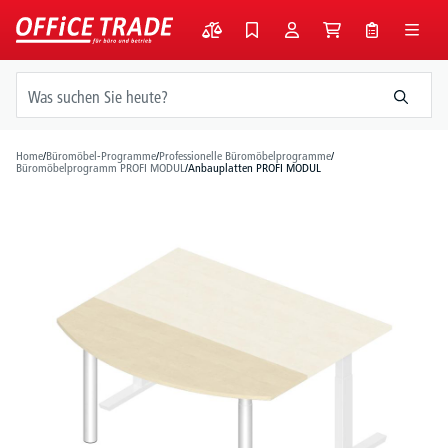
alt springen
Home
/
Büromöbel-Programme
/
Professionelle Büromöbelprogramme
/
Büromöbelprogramm PROFI MODUL
/
Anbauplatten PROFI MODUL
Bildergalerie überspringen